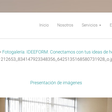
Inicio
Nosotros
Servicios
E
>
Fotogalería: IDEEFORM. Conectamos con tus ideas de h
1212653_834147923348356_6425135168580731928_o.j
Presentación de imágenes