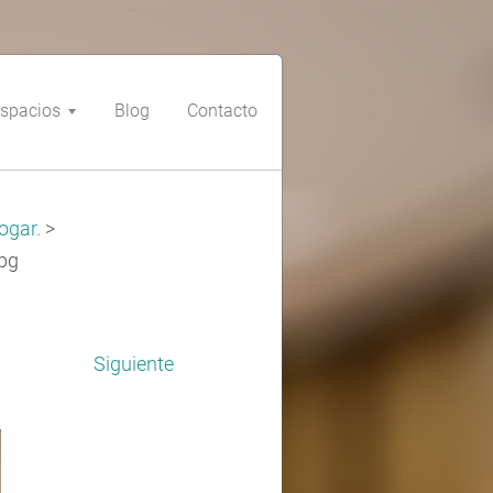
spacios
Blog
Contacto
ogar.
>
pg
Siguiente