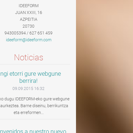
IDEEFORM
JUAN XXIII, 16
AZPEITIA
20730
943005394 / 627 651 459
ideeform
@ideefor
m.com
Noticias
ngi etorri gure webgune
berrira!
09.09.2015 16:32
ko dugu IDEEFORM-eko gure webgune
 aurkeztea. Barne diseinu, berrikuntza
eta erreformen...
envenidos a nuestro nuevo