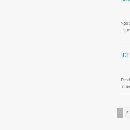
Nos 
nue
ID
Desde 
nues
1
2